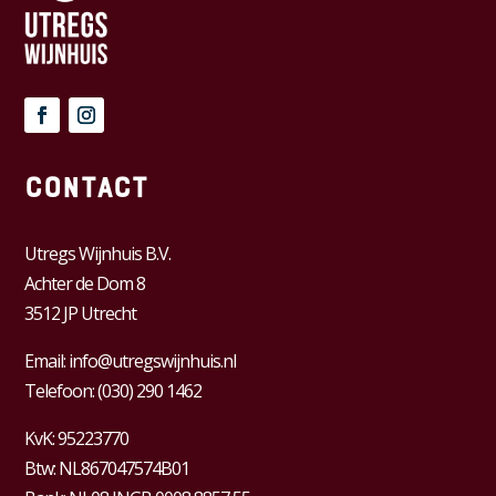
Contact
Utregs Wijnhuis B.V.
Achter de Dom 8
3512 JP Utrecht
Email:
info@utregswijnhuis.nl
Telefoon:
(030) 290 1462
KvK:
95223770
Btw:
NL867047574B01