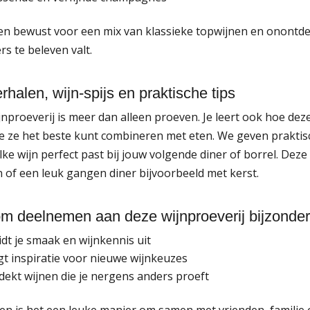
n bewust voor een mix van klassieke topwijnen en onontdekt
rs te beleven valt.
rhalen, wijn-spijs en praktische tips
jnproeverij is meer dan alleen proeven. Je leert ook hoe 
e ze het beste kunt combineren met eten. We geven praktisch
ke wijn perfect past bij jouw volgende diner of borrel. Deze
 of een leuk gangen diner bijvoorbeeld met kerst.
m deelnemen aan deze wijnproeverij bijzonder
idt je smaak en wijnkennis uit
jgt inspiratie voor nieuwe wijnkeuzes
dekt wijnen die je nergens anders proeft
n is het een leuke manier om samen met vrienden, familie of 