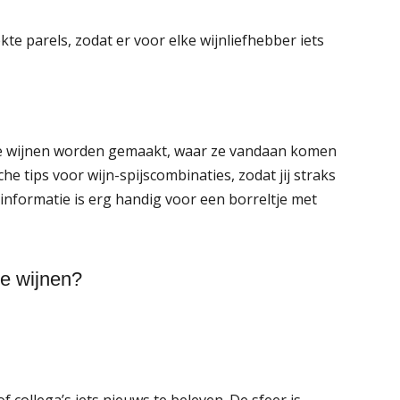
e parels, zodat er voor elke wijnliefhebber iets
deze wijnen worden gemaakt, waar ze vandaan komen
e tips voor wijn-spijscombinaties, zodat jij straks
 informatie is erg handig voor een borreltje met
e wijnen?
collega’s iets nieuws te beleven. De sfeer is