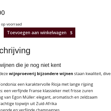
00
n op voorraad
verij
Toevoegen aan winkelwagen
ere
hrijving
wijnen die je nog niet kent
 deze
wijnproeverij bijzondere wijnen
staan kwaliteit, dive
ondonia: een karaktervolle Rioja met lange rijping
s: een verfijnde Franse klassieker met frisse zuren
ing van Egon Müller: elegant, aromatisch en zeldzaam
achtige topwijn uit Zuid-Afrika
ssende en verfijnde champagnes