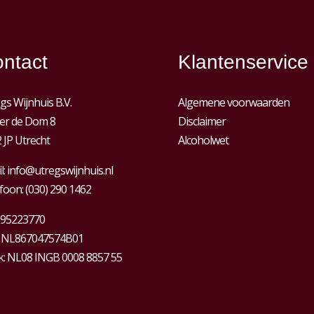
ntact
Klantenservice
gs Wijnhuis B.V.
Algemene voorwaarden
er de Dom 8
Disclaimer
 JP Utrecht
Alcoholwet
l:
info@utregswijnhuis.nl
foon:
(030) 290 1462
95223770
:
NL867047574B01
: NL08 INGB 0008 8857 55