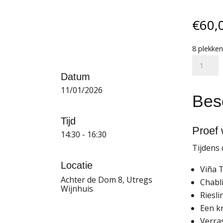
€
60,
8 plekke
Wijnproe
bijzond
Datum
wijnen:
11/01/2026
Besc
11-
01-
Tijd
2026
Proef 
14:30 - 16:30
aantal
Tijdens
Locatie
Viña T
Achter de Dom 8, Utregs
Chabli
Wijnhuis
Riesl
Een kr
Verra