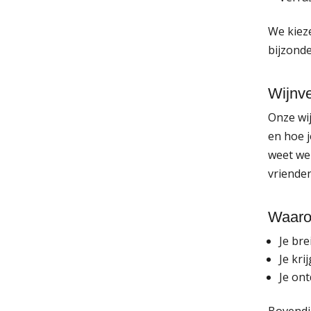
We kieze
bijzonde
Wijnve
Onze wi
en hoe j
weet wel
vrienden
Waaro
Je bre
Je kri
Je ont
Bovendie