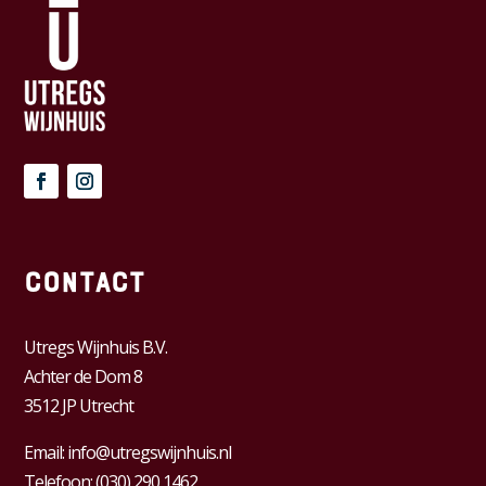
Contact
Utregs Wijnhuis B.V.
Achter de Dom 8
3512 JP Utrecht
Email:
info@utregswijnhuis.nl
Telefoon:
(030) 290 1462