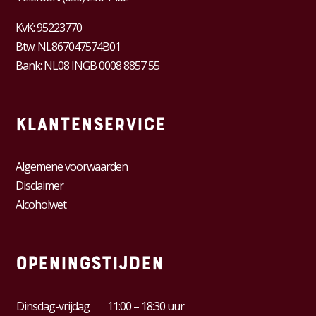
KvK:
95223770
Btw:
NL867047574B01
Bank: NL08 INGB 0008 8857 55
Klantenservice
Algemene voorwaarden
Disclaimer
Alcoholwet
Openingstijden
Dinsdag-vrijdag
11:00 – 18:30 uur