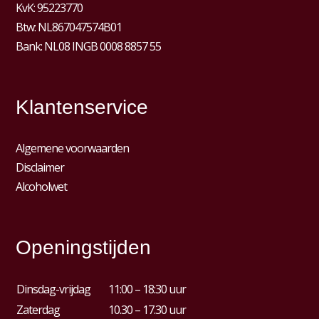
KvK:
95223770
Btw:
NL867047574B01
Bank: NL08 INGB 0008 8857 55
Klantenservice
Algemene voorwaarden
Disclaimer
Alcoholwet
Openingstijden
Dinsdag-vrijdag
11:00 – 18:30 uur
Zaterdag
10.30 – 17.30 uur