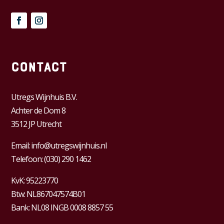
Contact
Utregs Wijnhuis B.V.
Achter de Dom 8
3512 JP Utrecht
Email:
info@utregswijnhuis.nl
Telefoon:
(030) 290 1462
KvK:
95223770
Btw:
NL867047574B01
Bank: NL08 INGB 0008 8857 55