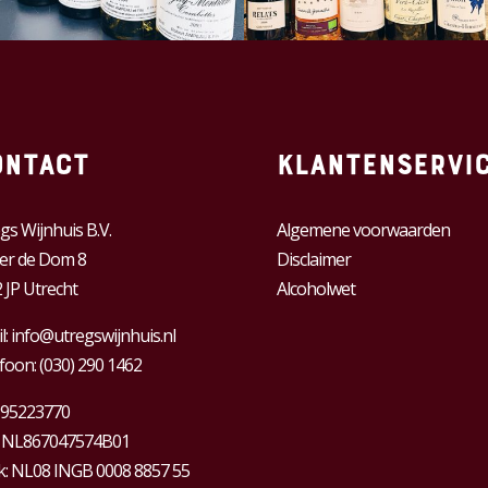
ontact
Klantenservi
gs Wijnhuis B.V.
Algemene voorwaarden
er de Dom 8
Disclaimer
 JP Utrecht
Alcoholwet
l:
info@utregswijnhuis.nl
foon:
(030) 290 1462
95223770
:
NL867047574B01
: NL08 INGB 0008 8857 55