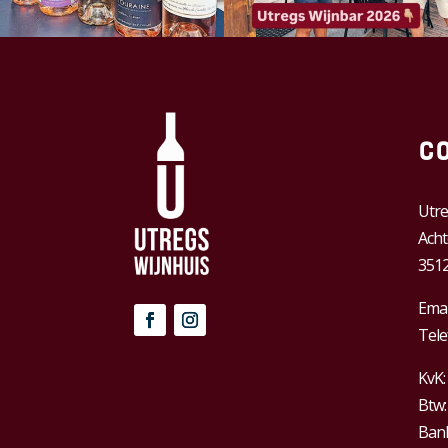
C
Utre
Acht
3512
Emai
Tele
KvK:
Btw
Bank