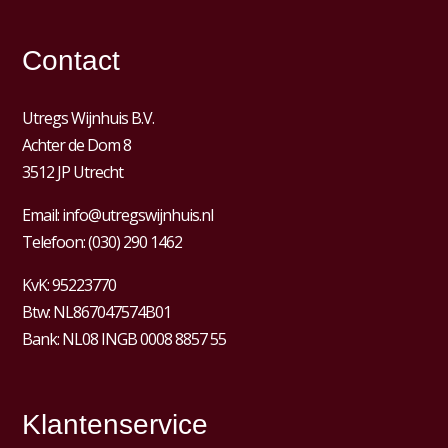
Contact
Utregs Wijnhuis B.V.
Achter de Dom 8
3512 JP Utrecht
Email:
info@utregswijnhuis.nl
Telefoon:
(030) 290 1462
KvK:
95223770
Btw:
NL867047574B01
Bank: NL08 INGB 0008 8857 55
Klantenservice