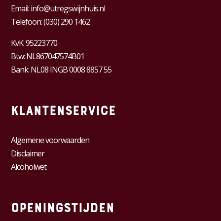
Email:
info@utregswijnhuis.nl
Telefoon:
(030) 290 1462
KvK:
95223770
Btw:
NL867047574B01
Bank: NL08 INGB 0008 8857 55
Klantenservice
Algemene voorwaarden
Disclaimer
Alcoholwet
Openingstijden