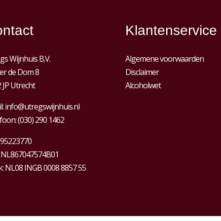
ntact
Klantenservice
gs Wijnhuis B.V.
Algemene voorwaarden
er de Dom 8
Disclaimer
 JP Utrecht
Alcoholwet
l:
info@utregswijnhuis.nl
foon:
(030) 290 1462
95223770
:
NL867047574B01
: NL08 INGB 0008 8857 55