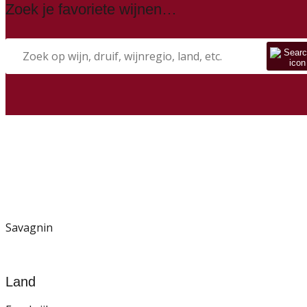
Zoek je favoriete wijnen…
Savagnin
Land