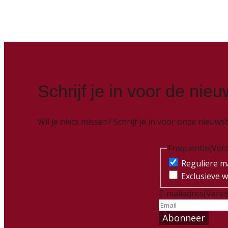
Schrijf je in voor de nieu
Wil je niets missen? Schrijf je in voor onze nieu
Frequentie
(Vere
Reguliere ma
Exclusieve w
E-mailadres
(Verei