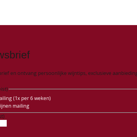
wsbrief
wsbrief en ontvang persoonlijke wijntips, exclusieve aanbied
ist)
iling (1x per 6 weken)
ijnen mailing
st)