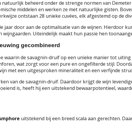
natuurlijk beheerd onder de strenge normen van Demeter-cer
emische middelen en werken ze met natuurlijke gisten. Bove
erkwijze ontstaan 28 unieke cuvées, elk afgestemd op de dive
e jaar door aan de optimalisatie van de wijnen. Hierdoor k
n wijngaarden. Uiteindelijk maakt hun passie hen toonaange
rnieuwing gecombineerd
e waarin de savagnin-druif op een unieke manier tot uiting k
mforen, wat zorgt voor een pure en ongefilterde stijl. Doo
ijn met een uitgesproken mineraliteit en een verfijnde stru
n van de savagnin-druif. Daardoor krijgt de wijn levendig
 boeiend is, heeft hij een uitstekend bewaarpotentieel, waar
 Amphore
uitstekend bij een breed scala aan gerechten. Daa