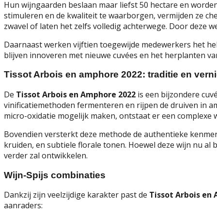
Hun wijngaarden beslaan maar liefst 50 hectare en worden 
stimuleren en de kwaliteit te waarborgen, vermijden ze ch
zwavel of laten het zelfs volledig achterwege. Door deze w
Daarnaast werken vijftien toegewijde medewerkers het hel
blijven innoveren met nieuwe cuvées en het herplanten va
Tissot Arbois en amphore 2022: traditie en ve
De
Tissot Arbois en Amphore 2022
is een bijzondere cuvé
vinificatiemethoden fermenteren en rijpen de druiven in a
micro-oxidatie mogelijk maken, ontstaat er een complexe w
Bovendien versterkt deze methode de authentieke kenmerke
kruiden, en subtiele florale tonen. Hoewel deze wijn nu al
verder zal ontwikkelen.
Wijn-Spijs combinaties
Dankzij zijn veelzijdige karakter past de
Tissot Arbois en
aanraders: