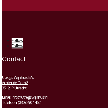
Follow
Follow
Contact
Utregs Wijnhuis B.V.
Achter de Dom 8
3512 JP Utrecht
Email:
info@utregswijnhuis.nl
Telefoon:
(030) 290 1462