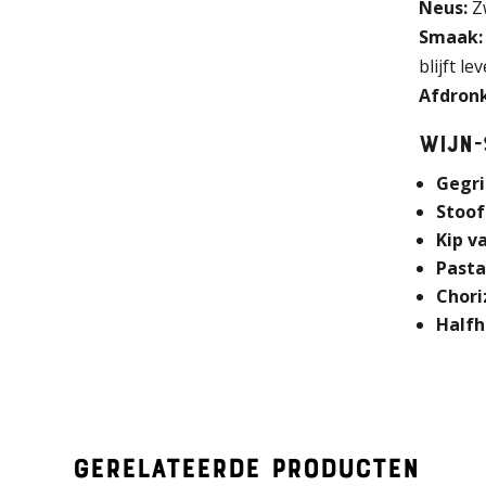
Neus:
Zw
Smaak:
blijft l
Afdronk
Wijn-
Gegri
Stoof
Kip v
Pasta
Chori
Halfh
Gerelateerde producten