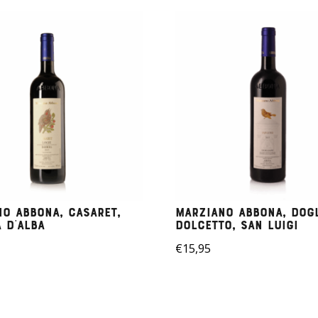
o Abbona, Casaret,
Marziano Abbona, Dogl
 D’alba
Dolcetto, San Luigi
€
15,95