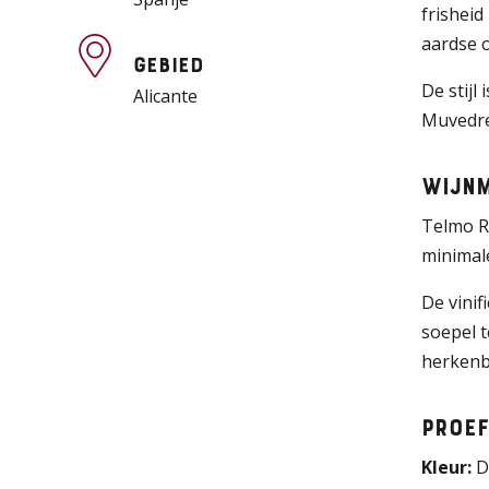
frisheid
aardse 
Gebied
De stijl
Alicante
Muvedre 
Wijnm
Telmo R
minimale
De vinif
soepel t
herkenb
Proef
Kleur:
Di