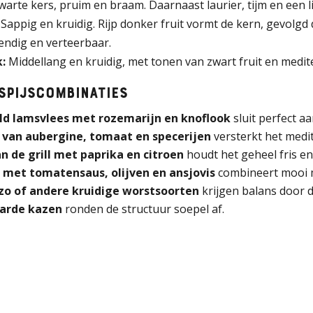
arte kers, pruim en braam. Daarnaast laurier, tijm en een li
Sappig en kruidig. Rijp donker fruit vormt de kern, gevolgd 
evendig en verteerbaar.
:
Middellang en kruidig, met tonen van zwart fruit en medit
spijscombinaties
ld lamsvlees met rozemarijn en knoflook
sluit perfect aa
 van aubergine, tomaat en specerijen
versterkt het medi
an de grill met paprika en citroen
houdt het geheel fris en
 met tomatensaus, olijven en ansjovis
combineert mooi me
zo of andere kruidige worstsoorten
krijgen balans door d
arde kazen
ronden de structuur soepel af.