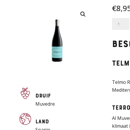
€
8,9
Telmo
Rodrigu
-
Bes
Al
Muvedr
aantal
Telm
Telmo Ro
Mediterr
Druif
Muvedre
Terro
Al Muve
Land
klimaat 
Spanje