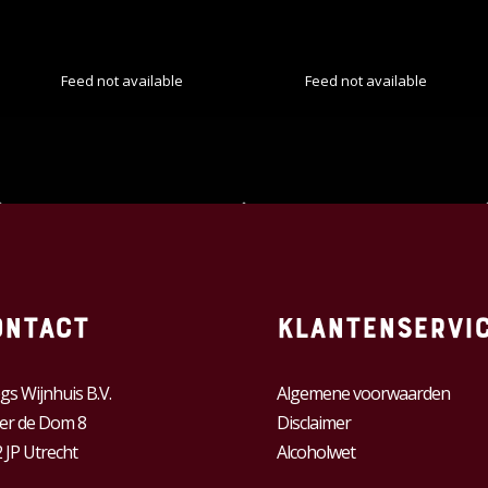
Feed not available
Feed not available
ontact
Klantenservi
gs Wijnhuis B.V.
Algemene voorwaarden
er de Dom 8
Disclaimer
 JP Utrecht
Alcoholwet