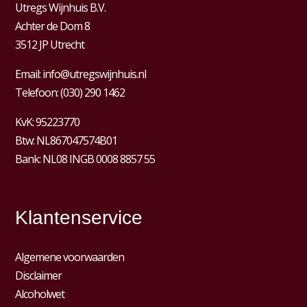
Utregs Wijnhuis B.V.
Achter de Dom 8
3512 JP Utrecht
Email:
info@utregswijnhuis.nl
Telefoon:
(030) 290 1462
KvK:
95223770
Btw:
NL867047574B01
Bank: NL08 INGB 0008 8857 55
Klantenservice
Algemene voorwaarden
Disclaimer
Alcoholwet