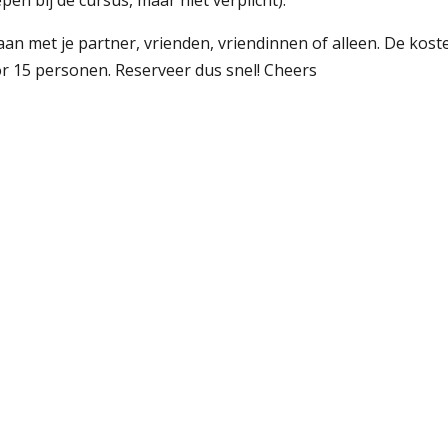
pen bij de cursus, maar niet verplicht).
aan met je partner, vrienden, vriendinnen of alleen. De kos
or 15 personen. Reserveer dus snel! Cheers