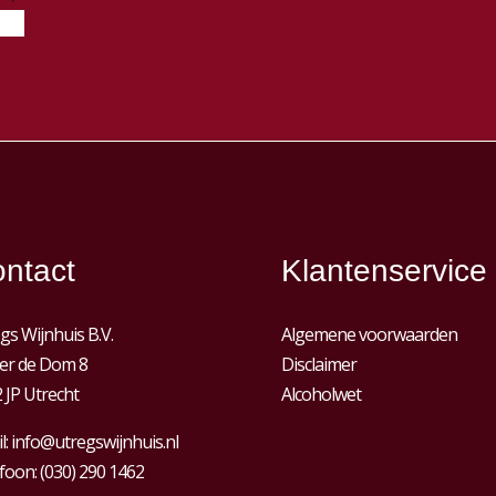
ntact
Klantenservice
gs Wijnhuis B.V.
Algemene voorwaarden
er de Dom 8
Disclaimer
 JP Utrecht
Alcoholwet
l:
info@utregswijnhuis.nl
foon:
(030) 290 1462