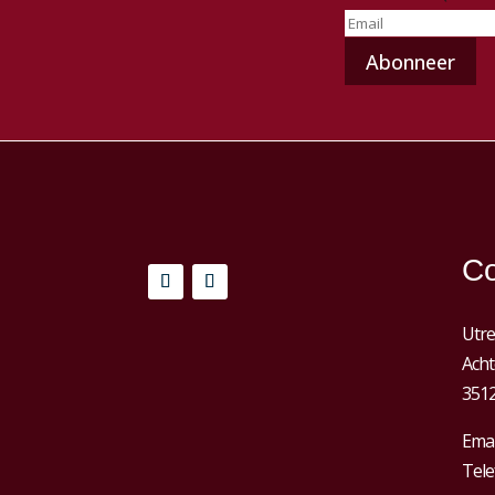
Co
Utre
Acht
3512
Emai
Tele