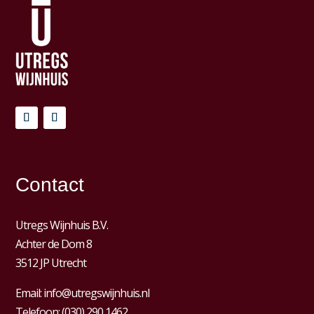
Contact
Utregs Wijnhuis B.V.
Achter de Dom 8
3512 JP Utrecht
Email:
info@utregswijnhuis.nl
Telefoon:
(030) 290 1462