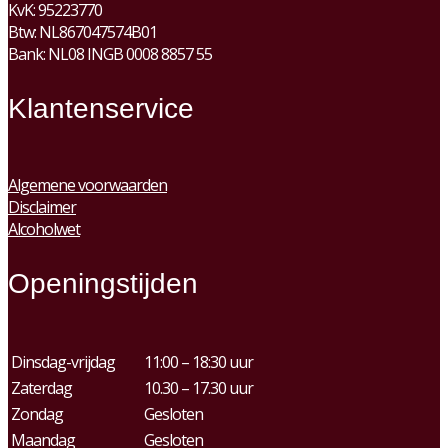
KvK:
95223770
Btw:
NL867047574B01
Bank: NL08 INGB 0008 8857 55
Klantenservice
Algemene voorwaarden
Disclaimer
Alcoholwet
Openingstijden
Dinsdag-vrijdag
11:00 – 18:30 uur
Zaterdag
10.30 – 17.30 uur
Zondag
Gesloten
Maandag
Gesloten