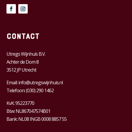
Contact
Utregs Wijnhuis B.V.
Achter de Dom 8
3512 JP Utrecht
Email:
info@utregswijnhuis.nl
Telefoon:
(030) 290 1462
KvK:
95223770
Btw:
NL867047574B01
Bank: NL08 INGB 0008 8857 55