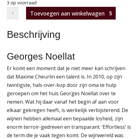
3 op voorraad
Maxime
Toevoegen aan winkelwagen
Cheurlin
Noellat
Beschrijving
Chambolle
Musigny
les
Georges Noellat
Feusselottes
Er komt een moment dat je niet meer kan schrijven
1er
dat Maxime Cheurlin een talent is. In 2010, op zijn
Cru
twintigste, hals-over-kop door zijn oma te hulp
2021
geroepen om het huis Georges Noëllat over te
aantal
nemen. Wat hij daar vanaf het begin af aan voor
elkaar gekregen heeft, is werkelijk verbijsterend. De
wijnen hebben allemaal een bepaalde losheid, zijn
enorm terroir-gedreven en transparant. ‘Effortless’ is
de term die je vaak tegen komt. De wijnwereld was