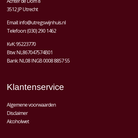
Achter de Dom 8
3512 JP Utrecht
Email:
info@utregswijnhuis.nl
Telefoon:
(030) 290 1462
KvK:
95223770
Btw:
NL867047574B01
Bank: NL08 INGB 0008 8857 55
Klantenservice
Algemene voorwaarden
Disclaimer
Alcoholwet