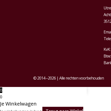
Utre
Acht
3512
Emai
Tele
KvK:
Btw
Bank
© 2014 –2026 | Alle rechten voorbehouden
0
0
Je Winkelwagen