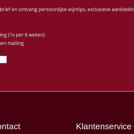
wsbrief en ontvang persoonlijke wijntips, exclusieve aanbie
t)
ing (1x per 6 weken)
nen mailing
st)
ntact
Klantenservice