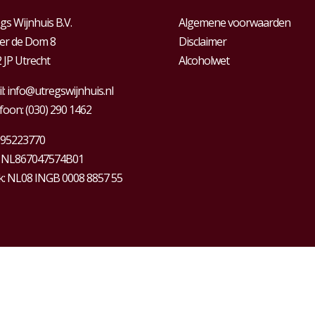
gs Wijnhuis B.V.
Algemene voorwaarden
er de Dom 8
Disclaimer
 JP Utrecht
Alcoholwet
l:
info@utregswijnhuis.nl
foon:
(030) 290 1462
95223770
:
NL867047574B01
: NL08 INGB 0008 8857 55