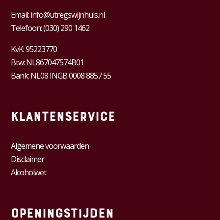
Email:
info@utregswijnhuis.nl
Telefoon:
(030) 290 1462
KvK:
95223770
Btw:
NL867047574B01
Bank: NL08 INGB 0008 8857 55
Klantenservice
Algemene voorwaarden
Disclaimer
Alcoholwet
Openingstijden