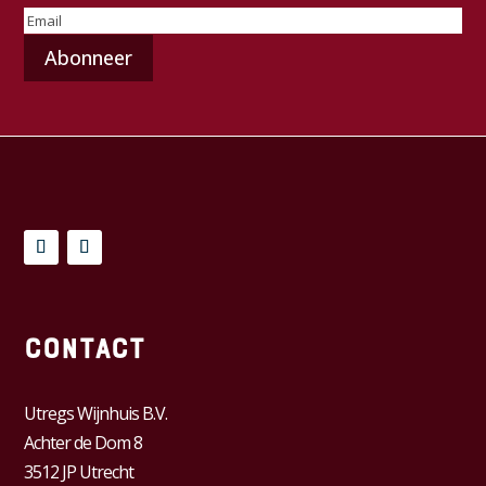
E-
mailadres
(Vereist)
Contact
Utregs Wijnhuis B.V.
Achter de Dom 8
3512 JP Utrecht