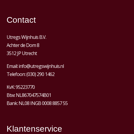
Contact
Utregs Wijnhuis B.V.
Achter de Dom 8
3512 JP Utrecht
Email:
info@utregswijnhuis.nl
Telefoon:
(030) 290 1462
KvK:
95223770
Btw:
NL867047574B01
Bank: NL08 INGB 0008 8857 55
Klantenservice