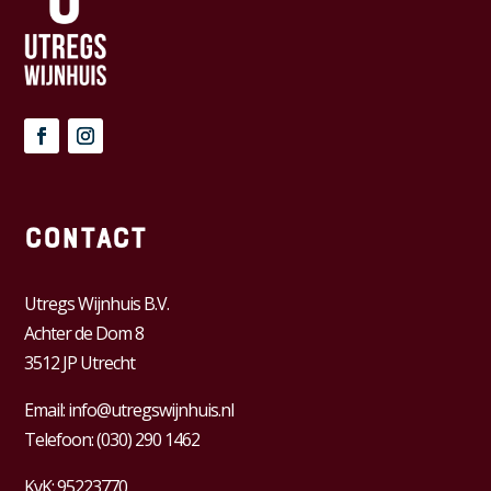
Contact
Utregs Wijnhuis B.V.
Achter de Dom 8
3512 JP Utrecht
Email:
info@utregswijnhuis.nl
Telefoon:
(030) 290 1462
KvK:
95223770