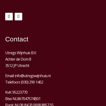
Contact
Utregs Wijnhuis B.V.
Achter de Dom 8
3512 JP Utrecht
Email:
info@utregswijnhuis.nl
Telefoon:
(030) 290 1462
KvK:
95223770
Btw:
NL867047574B01
Bank: NL08 INGB 0008 8857 55