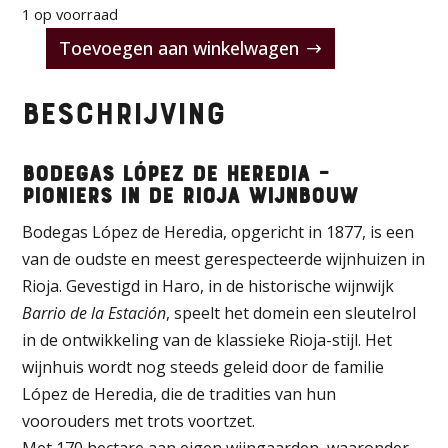
1 op voorraad
Toevoegen aan winkelwagen
Lopez
de
Beschrijving
Heredia
Viña
Gravonia
Bodegas López de Heredia –
Blanco
Pioniers in de Rioja Wijnbouw
Crianza
Bodegas López de Heredia, opgericht in 1877, is een
2015
van de oudste en meest gerespecteerde wijnhuizen in
aantal
Rioja. Gevestigd in Haro, in de historische wijnwijk
Barrio de la Estación
, speelt het domein een sleutelrol
in de ontwikkeling van de klassieke Rioja-stijl. Het
wijnhuis wordt nog steeds geleid door de familie
López de Heredia, die de tradities van hun
voorouders met trots voortzet.
Met 170 hectare aan eigen wijngaarden, waaronder