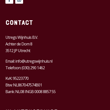
Contact
Utregs Wijnhuis B.V.
Achter de Dom 8
3512 JP Utrecht
Email:
info@utregswijnhuis.nl
Telefoon:
(030) 290 1462
KvK:
95223770
Btw:
NL867047574B01
Bank: NL08 INGB 0008 8857 55