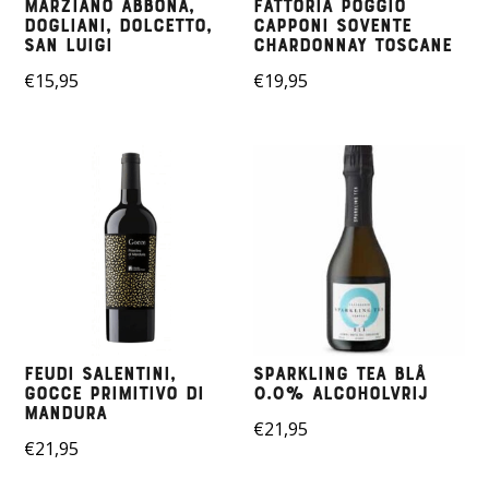
Marziano Abbona,
Fattoria Poggio
Dogliani, Dolcetto,
Capponi Sovente
San Luigi
Chardonnay Toscane
€
15,95
€
19,95
Feudi Salentini,
Sparkling Tea BLÅ
Gocce Primitivo di
0.0% ALCOHOLVRIJ
Mandura
€
21,95
€
21,95