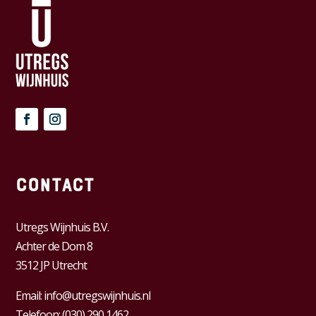
Contact
Utregs Wijnhuis B.V.
Achter de Dom 8
3512 JP Utrecht
Email:
info@utregswijnhuis.nl
Telefoon:
(030) 290 1462