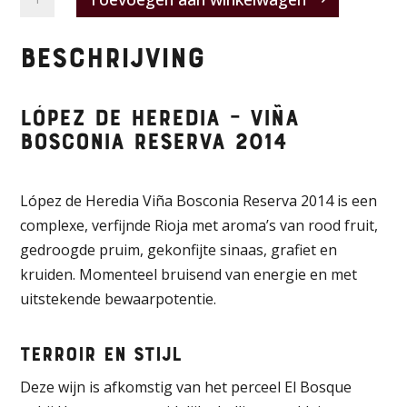
de
Heredia
Beschrijving
–
Viña
Bosconia
López de Heredia – Viña
Reserva
Bosconia Reserva 2014
2014
aantal
López de Heredia Viña Bosconia Reserva 2014 is een
complexe, verfijnde Rioja met aroma’s van rood fruit,
gedroogde pruim, gekonfijte sinaas, grafiet en
kruiden. Momenteel bruisend van energie en met
uitstekende bewaarpotentie.
Terroir en stijl
Deze wijn is afkomstig van het perceel El Bosque