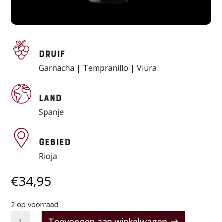
Druif
Garnacha | Tempranillo | Viura
Land
Spanje
Gebied
Rioja
€
34,95
2 op voorraad
López
Toevoegen aan winkelwagen