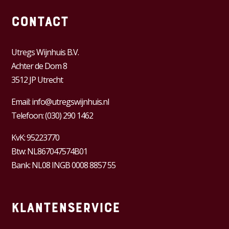
Contact
Utregs Wijnhuis B.V.
Achter de Dom 8
3512 JP Utrecht
Email:
info@utregswijnhuis.nl
Telefoon:
(030) 290 1462
KvK:
95223770
Btw:
NL867047574B01
Bank: NL08 INGB 0008 8857 55
Klantenservice