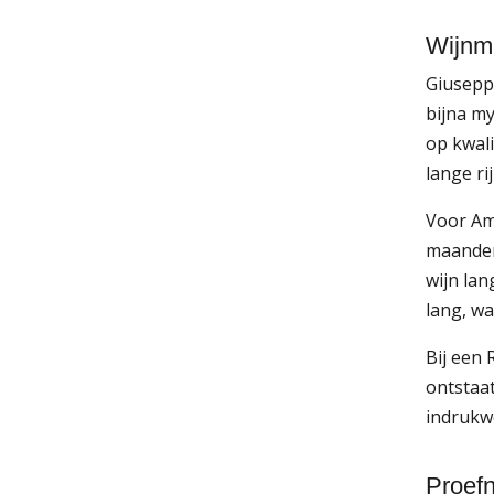
Wijnma
Giusepp
bijna my
op kwali
lange ri
Voor Am
maanden
wijn lan
lang, wa
Bij een 
ontstaat
indrukwe
Proefn