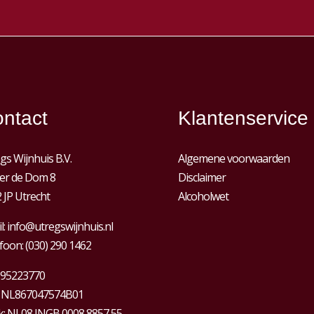
ntact
Klantenservice
gs Wijnhuis B.V.
Algemene voorwaarden
er de Dom 8
Disclaimer
 JP Utrecht
Alcoholwet
l:
info@utregswijnhuis.nl
foon:
(030) 290 1462
95223770
:
NL867047574B01
: NL08 INGB 0008 8857 55