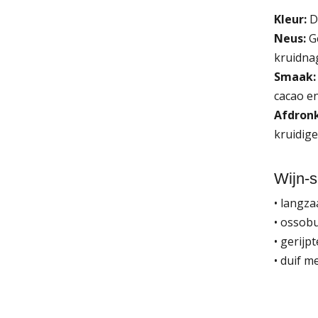
Kleur:
Di
Neus:
Ge
kruidnag
Smaak:
cacao e
Afdronk
kruidige
Wijn-s
• langz
• ossobu
• gerij
• duif m