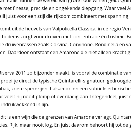
an Italië. Binnen de wereld van grote rode wijnen geldt Quint
 met finesse, precisie en ongekende diepgang. Waar veel Am
lli juist voor een stijl die rijkdom combineert met spanning,
komt uit de heuvels van Valpolicella Classica, in de regio Ve
e bodems zorgt voor druiven met concentratie én frisheid. B
ale druivenrassen zoals Corvina, Corvinone, Rondinella en 
ten. Daardoor ontstaat een Amarone die niet alleen krachtig
.
iserva 2011 zo bijzonder maakt, is vooral de combinatie van 
 proef je direct de typische Quintarelli-signatuur: gedroogde
abak, zoete specerijen, balsamico en een subtiele etherische li
 voelt hij nooit plomp of overdadig aan. Integendeel, juist 
 indrukwekkend in lijn.
dit is een wijn die de grenzen van Amarone verlegt. Quinta
ies. Rijk, maar nooit log. En juist daarom behoort hij tot de 