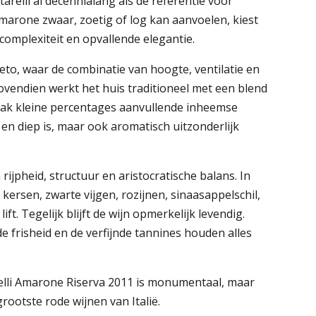
arelli al decennialang als dé referentie voor
arone zwaar, zoetig of log kan aanvoelen, kiest
 complexiteit en opvallende elegantie.
neto, waar de combinatie van hoogte, ventilatie en
ovendien werkt het huis traditioneel met een blend
vaak kleine percentages aanvullende inheemse
 en diep is, maar ook aromatisch uitzonderlijk
rijpheid, structuur en aristocratische balans. In
 kersen, zwarte vijgen, rozijnen, sinaasappelschil,
ft. Tegelijk blijft de wijn opmerkelijk levendig.
de frisheid en de verfijnde tannines houden alles
relli Amarone Riserva 2011 is monumentaal, maar
grootste rode wijnen van Italië.