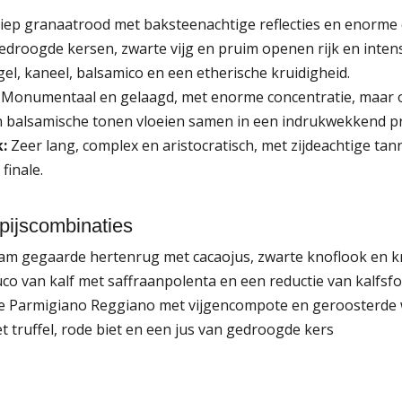
ep granaatrood met baksteenachtige reflecties en enorme 
droogde kersen, zwarte vijg en pruim openen rijk en intens
el, kaneel, balsamico en een etherische kruidigheid.
Monumentaal en gelaagd, met enorme concentratie, maar ook
n balsamische tonen vloeien samen in een indrukwekkend pr
:
Zeer lang, complex en aristocratisch, met zijdeachtige tann
 finale.
pijscombinaties
aam gegaarde hertenrug met cacaojus, zwarte knoflook en kn
co van kalf met saffraanpolenta en een reductie van kalfsf
pte Parmigiano Reggiano met vijgencompote en geroosterde
et truffel, rode biet en een jus van gedroogde kers