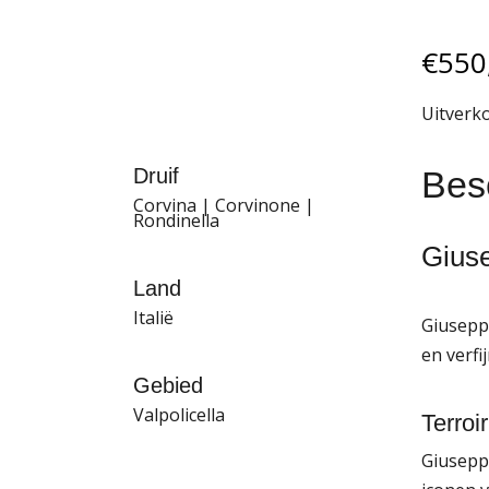
€
550
Uitverk
Besc
Druif
Corvina | Corvinone |
Rondinella
Giuse
Land
Italië
Giuseppe
en verfi
Gebied
Valpolicella
Terroir
Giusepp