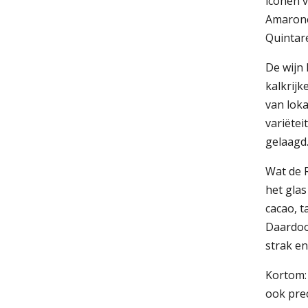
iconen v
Amarone
Quintare
De wijn 
kalkrijk
van lok
variëtei
gelaagd
Wat de R
het glas
cacao, t
Daardoor
strak en
Kortom: 
ook prec