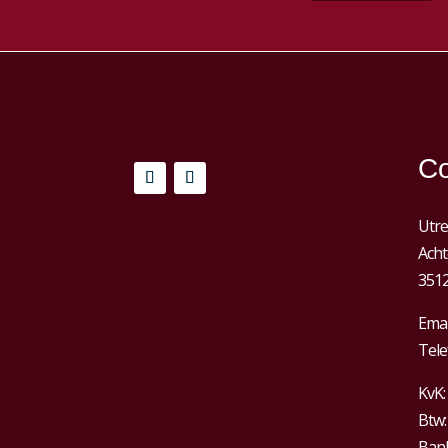
Co
Utre
Acht
3512
Emai
Tele
KvK:
Btw
Bank