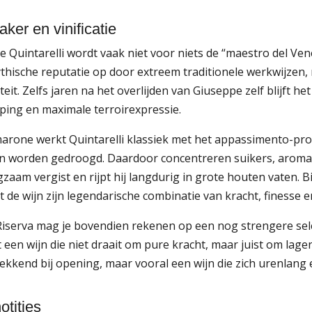
ker en vinificatie
e Quintarelli wordt vaak niet voor niets de “maestro del 
thische reputatie op door extreem traditionele werkwijzen,
teit. Zelfs jaren na het overlijden van Giuseppe zelf blijft he
jping en maximale terroirexpressie.
arone werkt Quintarelli klassiek met het appassimento-pro
 worden gedroogd. Daardoor concentreren suikers, aroma’s 
gzaam vergist en rijpt hij langdurig in grote houten vaten. 
t de wijn zijn legendarische combinatie van kracht, finesse 
Riserva mag je bovendien rekenen op een nog strengere select
 een wijn die niet draait om pure kracht, maar juist om lagen
kkend bij opening, maar vooral een wijn die zich urenlang en
otities