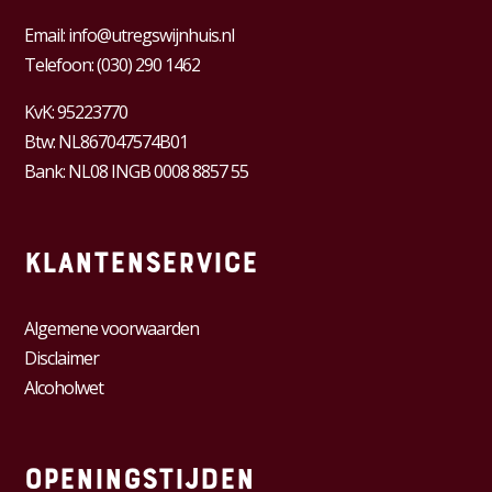
Email:
info@utregswijnhuis.nl
Telefoon:
(030) 290 1462
KvK:
95223770
Btw:
NL867047574B01
Bank: NL08 INGB 0008 8857 55
Klantenservice
Algemene voorwaarden
Disclaimer
Alcoholwet
Openingstijden