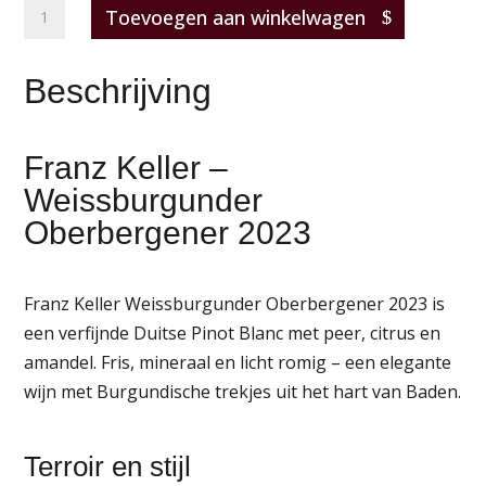
Franz
Toevoegen aan winkelwagen
Keller
–
Beschrijving
Weissburgunder
Oberbergener
2023
Franz Keller –
aantal
Weissburgunder
Oberbergener 2023
Franz Keller Weissburgunder Oberbergener 2023 is
een verfijnde Duitse Pinot Blanc met peer, citrus en
amandel. Fris, mineraal en licht romig – een elegante
wijn met Burgundische trekjes uit het hart van Baden.
Terroir en stijl