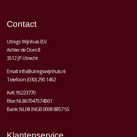
Contact
Utregs Wijnhuis B.V.
Achter de Dom 8
3512 JP Utrecht
Email:
info@utregswijnhuis.nl
Telefoon:
(030) 290 1462
KvK:
95223770
Btw:
NL867047574B01
Bank: NL08 INGB 0008 8857 55
Klantenservice