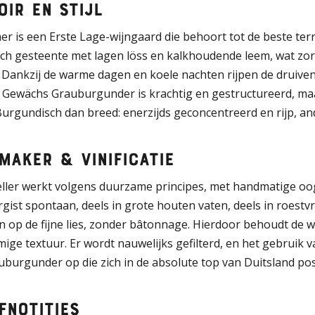
oir en stijl
r is een Erste Lage-wijngaard die behoort tot de beste terr
ch gesteente met lagen löss en kalkhoudende leem, wat zorg
. Dankzij de warme dagen en koele nachten rijpen de druiven
Gewächs Grauburgunder is krachtig en gestructureerd, maar 
urgundisch dan breed: enerzijds geconcentreerd en rijp, and
maker & vinificatie
eller werkt volgens duurzame principes, met handmatige oog
gist spontaan, deels in grote houten vaten, deels in roestvri
op de fijne lies, zonder bâtonnage. Hierdoor behoudt de wijn
omige textuur. Er wordt nauwelijks gefilterd, en het gebruik v
burgunder op die zich in de absolute top van Duitsland pos
fnotities