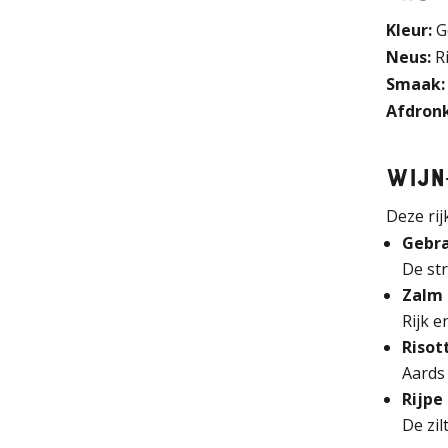
Kleur:
G
Neus:
Ri
Smaak:
Afdronk
Wijn
Deze ri
Gebra
De st
Zalm 
Rijk e
Risot
Aards
Rijpe
De zil