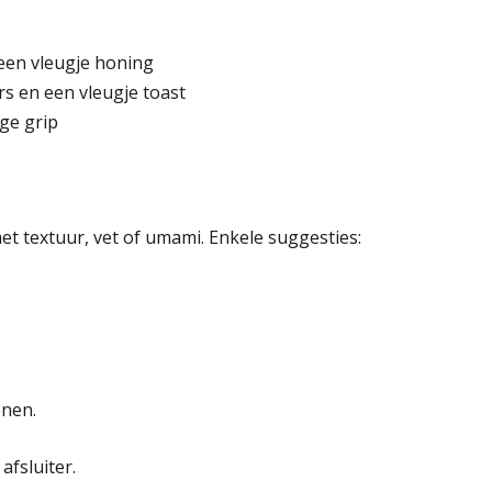
 een vleugje honing
ters en een vleugje toast
ige grip
 textuur, vet of umami. Enkele suggesties:
onen.
afsluiter.