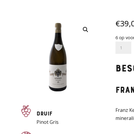
€
39,
6 op voo
Franz
Keller
–
Bes
Graubu
Kähner
GG
Fra
2023
aantal
Franz Ke
Druif
minerali
Pinot Gris