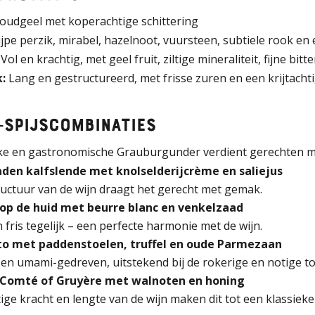
oudgeel met koperachtige schittering
jpe perzik, mirabel, hazelnoot, vuursteen, subtiele rook en
Vol en krachtig, met geel fruit, ziltige mineraliteit, fijne bit
:
Lang en gestructureerd, met frisse zuren en een krijtacht
‑spijscombinaties
jke en gastronomische Grauburgunder verdient gerechten met
den kalfslende met knolselderijcrème en saliejus
ructuur van de wijn draagt het gerecht met gemak.
op de huid met beurre blanc en venkelzaad
n fris tegelijk – een perfecte harmonie met de wijn.
to met paddenstoelen, truffel en oude Parmezaan
 en umami-gedreven, uitstekend bij de rokerige en notige t
 Comté of Gruyère met walnoten en honing
tige kracht en lengte van de wijn maken dit tot een klassieke 