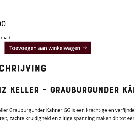
00
rraad
Toevoegen aan winkelwagen
chrijving
rgunder
nz Keller – Grauburgunder Kä
ller Grauburgunder Kähner GG is een krachtige en verfijnde P
teit, zachte kruidigheid en ziltige spanning maken dit tot