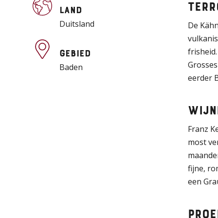
Terr
Land
Duitsland
De Kähne
vulkanis
frisheid
Gebied
Grosses 
Baden
eerder B
Wijn
Franz K
most ver
maanden 
fijne, r
een Grau
Proe