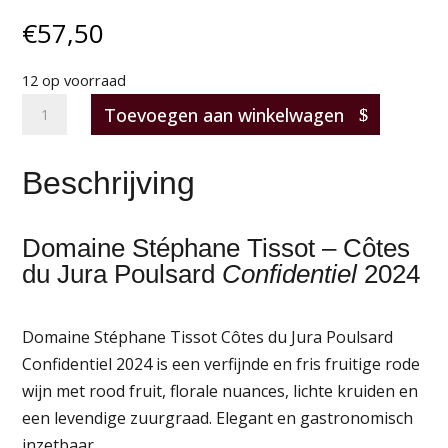
€
57,50
12 op voorraad
Domaine
Toevoegen aan winkelwagen
Stéphane
Tissot
Beschrijving
–
Côtes
du
Domaine Stéphane Tissot – Côtes
Jura
du Jura Poulsard
Confidentiel
2024
Poulsard
Confidentiel
Domaine Stéphane Tissot Côtes du Jura Poulsard
2024
Confidentiel 2024 is een verfijnde en fris fruitige rode
aantal
wijn met rood fruit, florale nuances, lichte kruiden en
een levendige zuurgraad. Elegant en gastronomisch
inzetbaar.