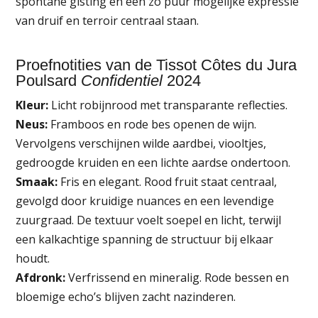
spontane gisting en een zo puur mogelijke expressie
van druif en terroir centraal staan.
Proefnotities van de Tissot Côtes du Jura
Poulsard
Confidentiel
2024
Kleur:
Licht robijnrood met transparante reflecties.
Neus:
Framboos en rode bes openen de wijn.
Vervolgens verschijnen wilde aardbei, viooltjes,
gedroogde kruiden en een lichte aardse ondertoon.
Smaak:
Fris en elegant. Rood fruit staat centraal,
gevolgd door kruidige nuances en een levendige
zuurgraad. De textuur voelt soepel en licht, terwijl
een kalkachtige spanning de structuur bij elkaar
houdt.
Afdronk:
Verfrissend en mineralig. Rode bessen en
bloemige echo’s blijven zacht nazinderen.