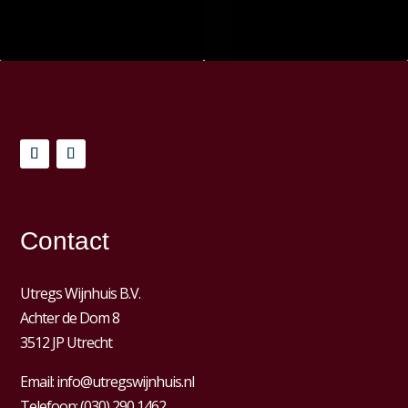
Contact
Utregs Wijnhuis B.V.
Achter de Dom 8
3512 JP Utrecht
Email:
info@utregswijnhuis.nl
Telefoon:
(030) 290 1462