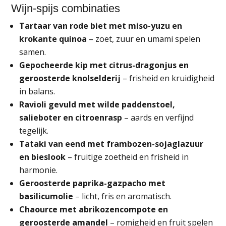
Wijn-spijs combinaties
Tartaar van rode biet met miso-yuzu en
krokante quinoa
– zoet, zuur en umami spelen
samen.
Gepocheerde kip met citrus-dragonjus en
geroosterde knolselderij
– frisheid en kruidigheid
in balans.
Ravioli gevuld met wilde paddenstoel,
salieboter en citroenrasp
– aards en verfijnd
tegelijk.
Tataki van eend met frambozen-sojaglazuur
en bieslook
– fruitige zoetheid en frisheid in
harmonie.
Geroosterde paprika-gazpacho met
basilicumolie
– licht, fris en aromatisch.
Chaource met abrikozencompote en
geroosterde amandel
– romigheid en fruit spelen