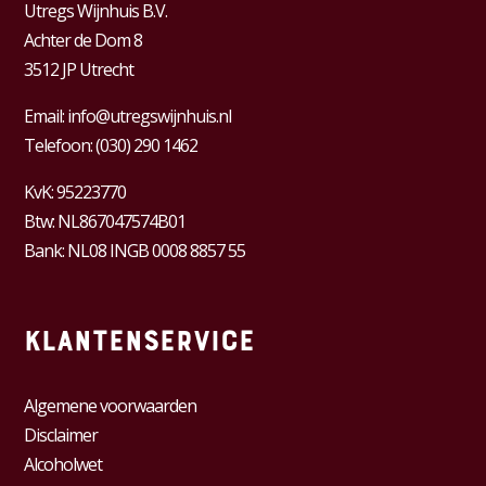
Utregs Wijnhuis B.V.
Achter de Dom 8
3512 JP Utrecht
Email:
info@utregswijnhuis.nl
Telefoon:
(030) 290 1462
KvK:
95223770
Btw:
NL867047574B01
Bank: NL08 INGB 0008 8857 55
Klantenservice
Algemene voorwaarden
Disclaimer
Alcoholwet