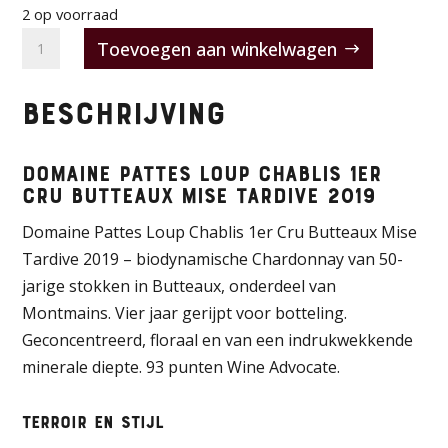
2 op voorraad
Domaine
Toevoegen aan winkelwagen
Pattes
Loup
Beschrijving
Chablis
1er
Cru
Domaine Pattes Loup Chablis 1er
Cru Butteaux Mise Tardive 2019
Butteaux
Mise
Domaine Pattes Loup Chablis 1er Cru Butteaux Mise
Tardive
Tardive 2019 – biodynamische Chardonnay van 50-
2019
jarige stokken in Butteaux, onderdeel van
aantal
Montmains. Vier jaar gerijpt voor botteling.
Geconcentreerd, floraal en van een indrukwekkende
minerale diepte. 93 punten Wine Advocate.
Terroir en stijl