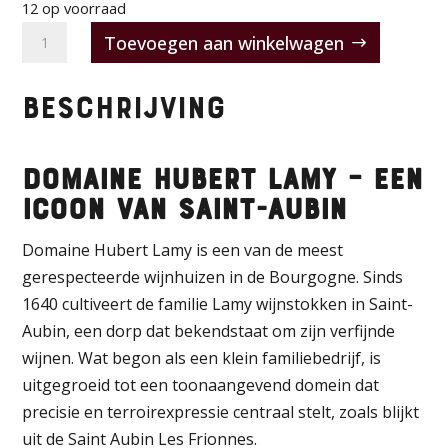
12 op voorraad
Domaine
Toevoegen aan winkelwagen
Hubert
Lamy
Beschrijving
-
Saint
Aubin
Domaine Hubert Lamy – Een
1er
Icoon van Saint-Aubin
cru
Les
Domaine Hubert Lamy is een van de meest
Frionnes
gerespecteerde wijnhuizen in de Bourgogne. Sinds
2022
1640 cultiveert de familie Lamy wijnstokken in Saint-
aantal
Aubin, een dorp dat bekendstaat om zijn verfijnde
wijnen. Wat begon als een klein familiebedrijf, is
uitgegroeid tot een toonaangevend domein dat
precisie en terroirexpressie centraal stelt, zoals blijkt
uit de Saint Aubin Les Frionnes.