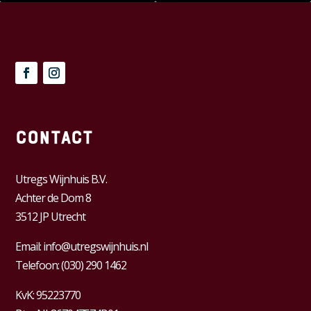
Contact
Utregs Wijnhuis B.V.
Achter de Dom 8
3512 JP Utrecht
Email:
info@utregswijnhuis.nl
Telefoon:
(030) 290 1462
KvK:
95223770