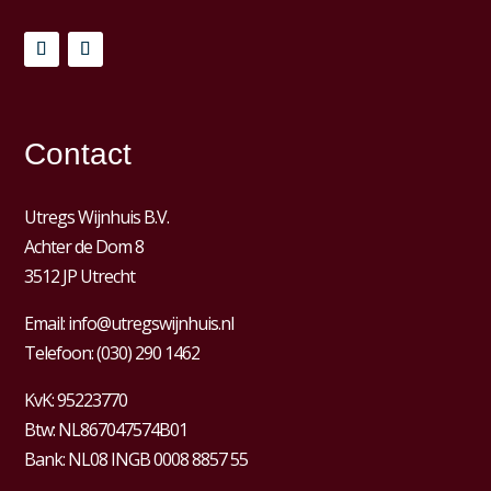
Contact
Utregs Wijnhuis B.V.
Achter de Dom 8
3512 JP Utrecht
Email:
info@utregswijnhuis.nl
Telefoon:
(030) 290 1462
KvK:
95223770
Btw:
NL867047574B01
Bank: NL08 INGB 0008 8857 55