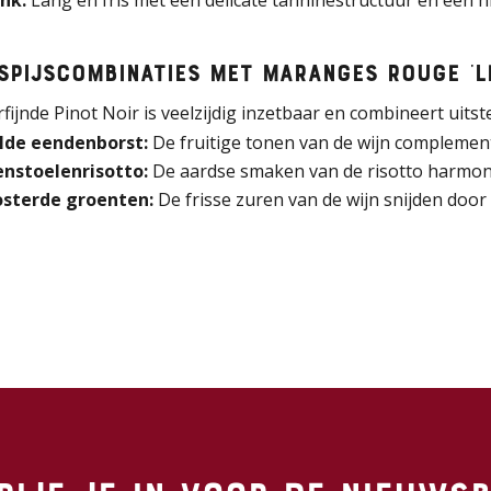
nk:
Lang en fris met een delicate tanninestructuur en een hin
spijscombinaties met Maranges Rouge ‘L
fijnde Pinot Noir is veelzijdig inzetbaar en combineert uits
lde eendenborst:
De fruitige tonen van de wijn complement
nstoelenrisotto:
De aardse smaken van de risotto harmoni
sterde groenten:
De frisse zuren van de wijn snijden doo