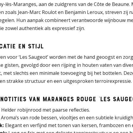
y-lès-Maranges, aan de zuidgrens van de Côte de Beaune.
 zoals Jean-Marc Roulot en Benjamin Leroux, streven zij na
egelen. Hun aanpak combineert verantwoorde wijnbouw met m
ie zowel authentiek als expressief zijn.
icatie en stijl
ven voor ‘Les Saugeot’ worden met de hand geoogst en zorgv
 gisten, gevolgd door een rijping in houten vaten van diver
, met slechts een minimale toevoeging bij het bottelen. Dez
en strakke structuur en een uitgesproken terroirexpressie.
notities van Maranges Rouge ‘Les Sauge
:
Helder robijnrood met paarse reflecties.
Aroma’s van rode bessen, viooltjes en een subtiele kruidigh
k:
Elegant en verfijnd met tonen van kersen, frambozen en