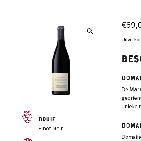
€
69,
Uitverko
Bes
Domai
De
Mara
georiënt
unieke t
Druif
Domai
Pinot Noir
Domaine