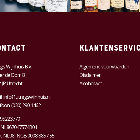
ontact
Klantenservi
gs Wijnhuis B.V.
Algemene voorwaarden
er de Dom 8
Disclaimer
 JP Utrecht
Alcoholwet
l:
info@utregswijnhuis.nl
foon:
(030) 290 1462
95223770
:
NL867047574B01
: NL08 INGB 0008 8857 55