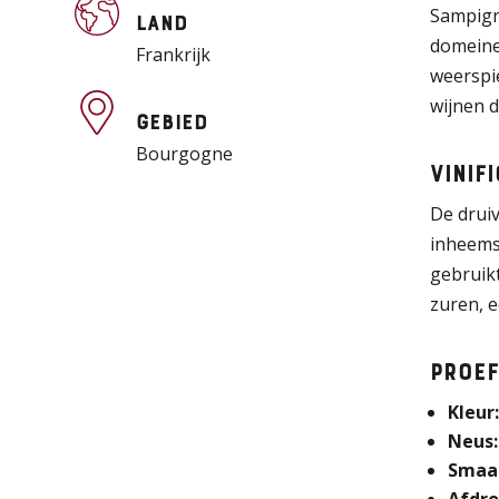
Sampign
Land
domeinen
Frankrijk
weerspi
wijnen d
Gebied
Bourgogne
Vinif
De drui
inheemse
gebruikt
zuren, e
Proef
Kleur
Neus:
Smaa