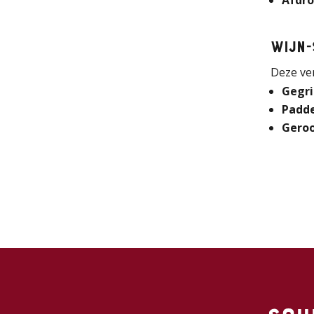
Afdro
Wijn-
Deze ver
Gegri
Padde
Geroo