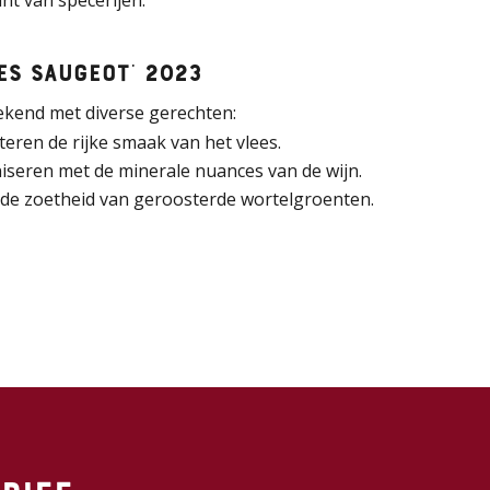
t van specerijen.​
es Saugeot’ 2023
tekend met diverse gerechten:​
eren de rijke smaak van het vlees.
seren met de minerale nuances van de wijn.
r de zoetheid van geroosterde wortelgroenten.