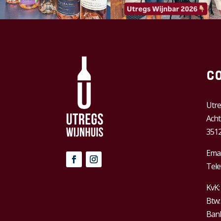
C
Utre
Acht
3512
Emai
Tele
KvK:
Btw
Bank