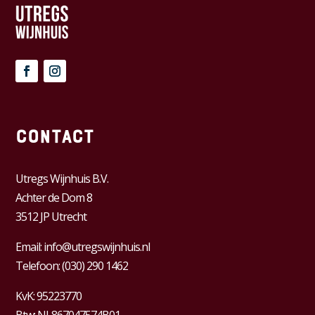
Contact
Utregs Wijnhuis B.V.
Achter de Dom 8
3512 JP Utrecht
Email:
info@utregswijnhuis.nl
Telefoon:
(030) 290 1462
KvK:
95223770
Btw:
NL867047574B01