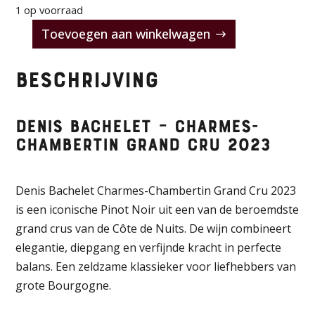
1 op voorraad
Toevoegen aan winkelwagen
Denis
Bachelet
Beschrijving
–
Charmes-
Chambertin
Denis Bachelet – Charmes-
Grand
Chambertin Grand Cru 2023
Cru
2023
Denis Bachelet Charmes-Chambertin Grand Cru 2023
aantal
is een iconische Pinot Noir uit een van de beroemdste
grand crus van de Côte de Nuits. De wijn combineert
elegantie, diepgang en verfijnde kracht in perfecte
balans. Een zeldzame klassieker voor liefhebbers van
grote Bourgogne.