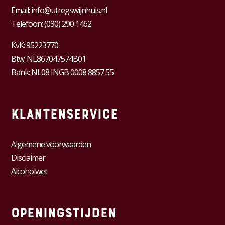
Email:
info@utregswijnhuis.nl
Telefoon:
(030) 290 1462
KvK:
95223770
Btw:
NL867047574B01
Bank: NL08 INGB 0008 8857 55
Klantenservice
Algemene voorwaarden
Disclaimer
Alcoholwet
Openingstijden