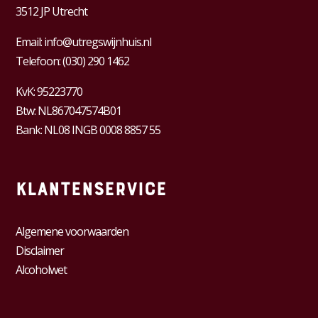
3512 JP Utrecht
Email:
info@utregswijnhuis.nl
Telefoon:
(030) 290 1462
KvK:
95223770
Btw:
NL867047574B01
Bank: NL08 INGB 0008 8857 55
Klantenservice
Algemene voorwaarden
Disclaimer
Alcoholwet