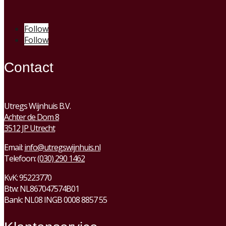
Follow
Follow
Contact
Utregs Wijnhuis B.V.
Achter de Dom 8
3512 JP Utrecht
Email:
info@utregswijnhuis.nl
Telefoon:
(030) 290 1462
KvK:
95223770
Btw:
NL867047574B01
Bank: NL08 INGB 0008 8857 55