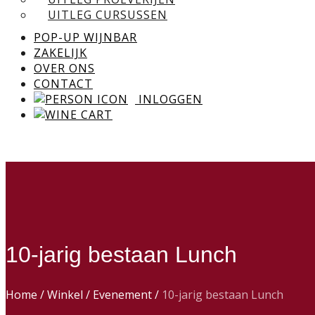
UITLEG CURSUSSEN
POP-UP WIJNBAR
ZAKELIJK
OVER ONS
CONTACT
INLOGGEN
10-jarig bestaan Lunch
Home
/
Winkel
/
Evenement
/
10-jarig bestaan Lunch