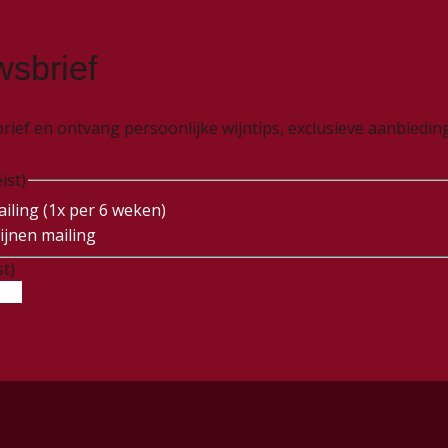
wsbrief
wsbrief en ontvang persoonlijke wijntips, exclusieve aanbied
ist)
iling (1x per 6 weken)
ijnen mailing
st)