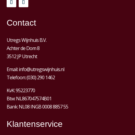
Contact
Utregs Wijnhuis B.V.
Achter de Dom 8
3512 JP Utrecht
Email:
info@utregswijnhuis.nl
Telefoon:
(030) 290 1462
KvK:
95223770
Btw:
NL867047574B01
Bank: NL08 INGB 0008 8857 55
Klantenservice