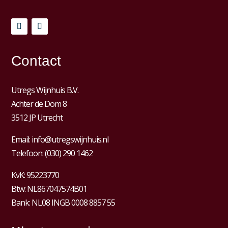
Contact
Utregs Wijnhuis B.V.
Achter de Dom 8
3512 JP Utrecht
Email:
info@utregswijnhuis.nl
Telefoon:
(030) 290 1462
KvK:
95223770
Btw:
NL867047574B01
Bank: NL08 INGB 0008 8857 55