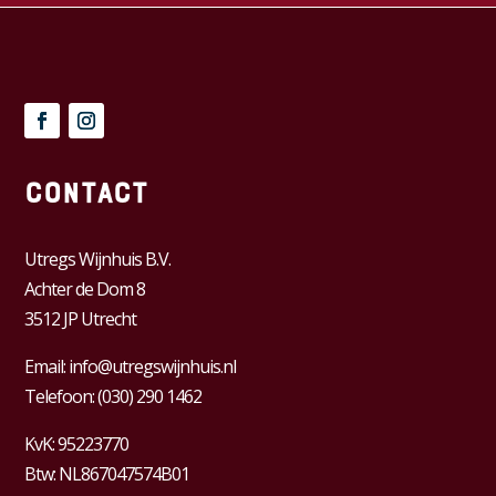
Contact
Utregs Wijnhuis B.V.
Achter de Dom 8
3512 JP Utrecht
Email:
info@utregswijnhuis.nl
Telefoon:
(030) 290 1462
KvK:
95223770
Btw:
NL867047574B01