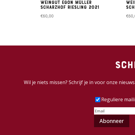
Weingut Egon Müller
Wei
Scharzhof riesling 2021
Sch
€
60,00
€
60,
Sch
Wil je niets missen? Schrijf je in voor onze nieu
Frequentie
(Vereist
Reguliere mail
E-
mailadres
(Vereist)