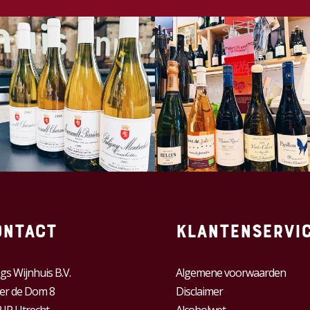
ontact
Klantenservi
gs Wijnhuis B.V.
Algemene voorwaarden
er de Dom 8
Disclaimer
 JP Utrecht
Alcoholwet