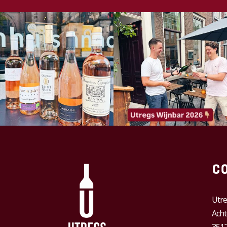
C
Utre
Acht
3512