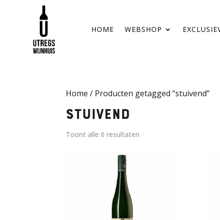
HOME
WEBSHOP
EXCLUSIE
Home
/ Producten getagged “stuivend”
stuivend
Toont alle 6 resultaten