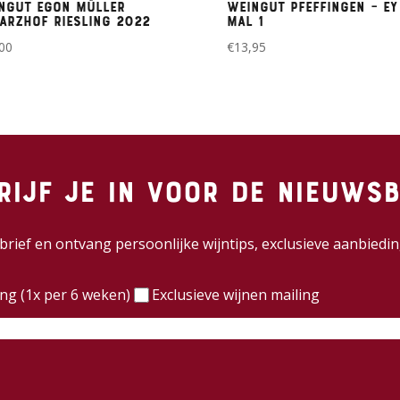
ngut Egon Müller
Weingut Pfeffingen – Ey
arzhof riesling 2022
mal 1
00
€
13,95
rijf je in voor de nieuwsb
wsbrief en ontvang persoonlijke wijntips, exclusieve aanbie
)
ing (1x per 6 weken)
Exclusieve wijnen mailing