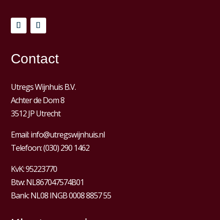
Contact
Utregs Wijnhuis B.V.
Achter de Dom 8
3512 JP Utrecht
Email:
info@utregswijnhuis.nl
Telefoon:
(030) 290 1462
KvK:
95223770
Btw:
NL867047574B01
Bank: NL08 INGB 0008 8857 55