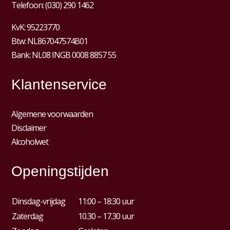
Telefoon:
(030) 290 1462
KvK:
95223770
Btw:
NL867047574B01
Bank: NL08 INGB 0008 8857 55
Klantenservice
Algemene voorwaarden
Disclaimer
Alcoholwet
Openingstijden
Dinsdag-vrijdag
11:00 – 18:30 uur
Zaterdag
10.30 – 17.30 uur