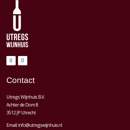
Contact
Utregs Wijnhuis B.V.
Achter de Dom 8
3512 JP Utrecht
Email:
info@utregswijnhuis.nl