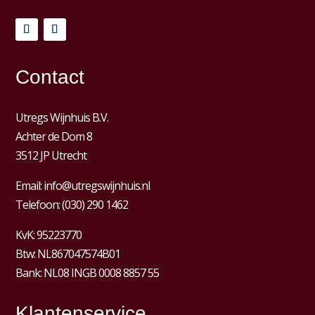
Contact
Utregs Wijnhuis B.V.
Achter de Dom 8
3512 JP Utrecht
Email:
info@utregswijnhuis.nl
Telefoon:
(030) 290 1462
KvK:
95223770
Btw:
NL867047574B01
Bank: NL08 INGB 0008 8857 55
Klantenservice