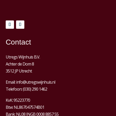
Contact
Utregs Wijnhuis B.V.
Achter de Dom 8
3512 JP Utrecht
Email:
info@utregswijnhuis.nl
Telefoon:
(030) 290 1462
KvK:
95223770
Btw:
NL867047574B01
Bank: NL08 INGB 0008 8857 55