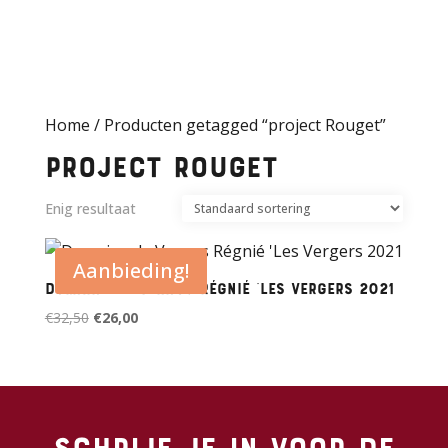
Home
/ Producten getagged “project Rouget”
project Rouget
Enig resultaat
Aanbieding!
Domaine de Vernus Régnié ‘Les Vergers 2021
Oorspronkelijke
Huidige
€
32,50
€
26,00
prijs
prijs
was:
is:
€32,50.
€26,00.