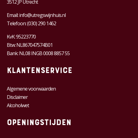
3512 JP Utrecht
Email:
info@utregswijnhuis.nl
Telefoon:
(030) 290 1462
KvK:
95223770
Btw:
NL867047574B01
Bank: NL08 INGB 0008 8857 55
Klantenservice
Algemene voorwaarden
Disclaimer
Alcoholwet
Openingstijden