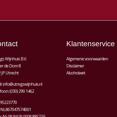
ntact
Klantenservice
gs Wijnhuis B.V.
Algemene voorwaarden
er de Dom 8
Disclaimer
 JP Utrecht
Alcoholwet
l:
info@utregswijnhuis.nl
foon:
(030) 290 1462
95223770
:
NL867047574B01
: NL08 INGB 0008 8857 55