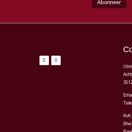
Co
Utre
Acht
3512
Emai
Tele
KvK:
Btw
Bank