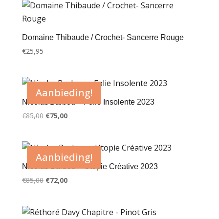
Domaine Thibaude / Crochet- Sancerre Rouge
€
25,95
Aanbieding!
Nicolas Barbou – Folie Insolente 2023
Oorspronkelijke
Huidige
€
85,00
€
75,00
prijs
prijs
was:
is:
€85,00.
€75,00.
Aanbieding!
Nicolas Barbou – Utopie Créative 2023
Oorspronkelijke
Huidige
€
85,00
€
72,00
prijs
prijs
was:
is:
€85,00.
€72,00.