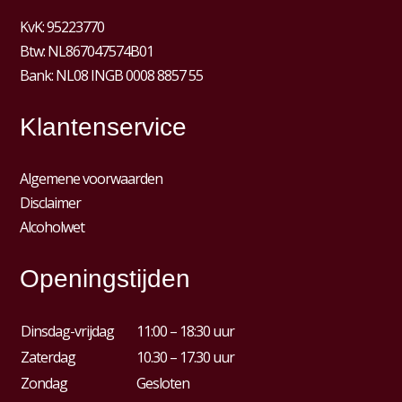
KvK:
95223770
Btw:
NL867047574B01
Bank: NL08 INGB 0008 8857 55
Klantenservice
Algemene voorwaarden
Disclaimer
Alcoholwet
Openingstijden
Dinsdag-vrijdag
11:00 – 18:30 uur
Zaterdag
10.30 – 17.30 uur
Zondag
Gesloten