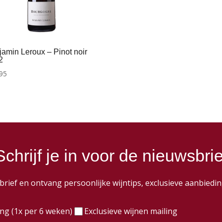
amin Leroux – Pinot noir
2
95
Schrijf je in voor de nieuwsbrie
wsbrief en ontvang persoonlijke wijntips, exclusieve aanbie
)
ing (1x per 6 weken)
Exclusieve wijnen mailing