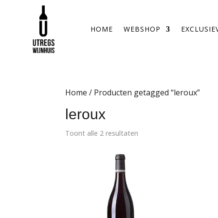
HOME
WEBSHOP
EXCLUSIE
Home
/ Producten getagged “leroux”
leroux
Toont alle 2 resultaten