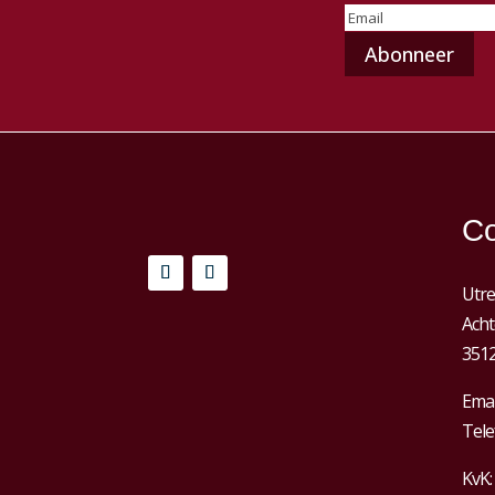
E-
mailadres
(Vereist)
Co
Utre
Acht
3512
Emai
Tele
KvK: