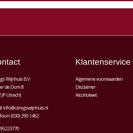
ntact
Klantenservice
gs Wijnhuis B.V.
Algemene voorwaarden
er de Dom 8
Disclaimer
 JP Utrecht
Alcoholwet
l:
info@utregswijnhuis.nl
foon:
(030) 290 1462
95223770