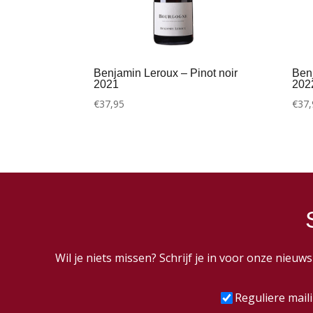
Benjamin Leroux – Pinot noir
Benj
2021
202
€
37,95
€
37,
Wil je niets missen? Schrijf je in voor onze nieu
Frequentie
(Vereist
Reguliere mail